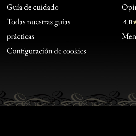
Bon
Guía de cuidado
Opin
Clic
Todas nuestras guías
4,8
Bon
prácticas
Menc
Gen
Configuración de cookies