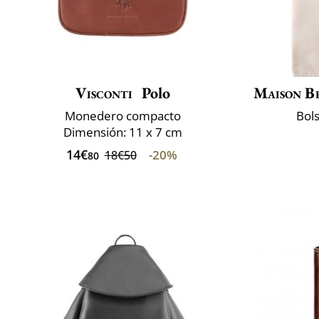
Visconti
Polo
Maison B
Monedero compacto
Bol
Dimensión: 11 x 7 cm
14€
-20%
18€50
80