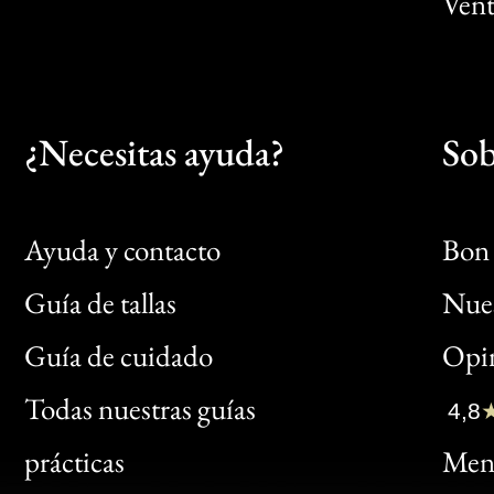
Vent
¿Necesitas ayuda?
Sob
Ayuda y contacto
Bon 
Guía de tallas
Nues
Bon
Guía de cuidado
Opin
Clic
Todas nuestras guías
4,8
Bon
prácticas
Menc