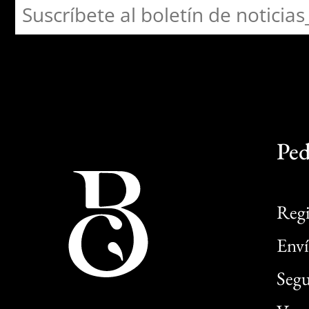
Ped
Regi
Enví
Segu