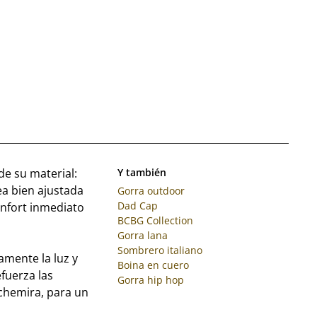
de su material:
Y también
ea bien ajustada
Gorra outdoor
Dad Cap
onfort inmediato
BCBG Collection
Gorra lana
Sombrero italiano
amente la luz y
Boina en cuero
efuerza las
Gorra hip hop
chemira, para un