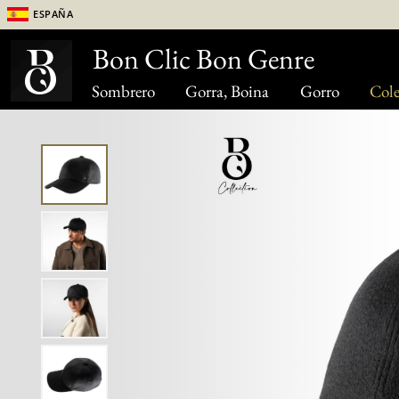
España
Bon Clic Bon Genre
Sombrero
Gorra, Boina
Gorro
Cole