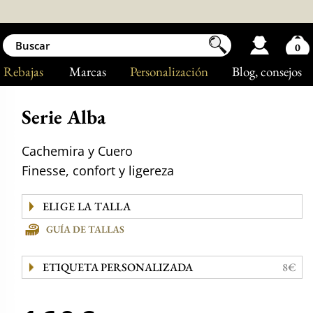
0
Rebajas
Marcas
Personalización
Blog
, consejos
Serie Alba
Cachemira y Cuero
Finesse, confort y ligereza
GUÍA DE TALLAS
ETIQUETA PERSONALIZADA
8€