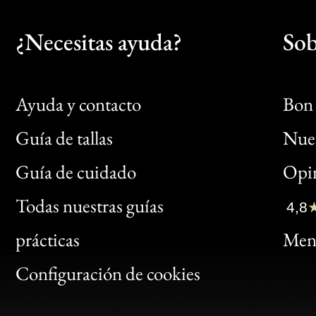
¿Necesitas ayuda?
Sob
Ayuda y contacto
Bon 
Guía de tallas
Nues
Bon
Guía de cuidado
Opin
Clic
Todas nuestras guías
4,8
Bon
prácticas
Menc
Gen
Configuración de cookies