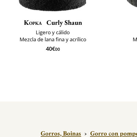
Kopka
Curly Shaun
Ligero y cálido
Mezcla de lana fina y acrílico
M
40€
00
Gorros, Boinas
›
Gorro con pomp