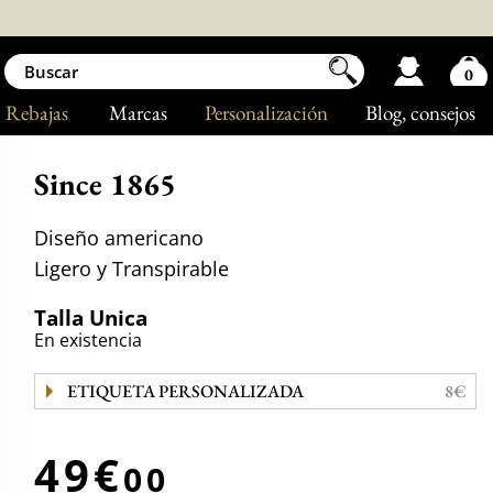
0
Rebajas
Marcas
Personalización
Blog
, consejos
Since 1865
Diseño americano
Ligero y Transpirable
Talla Unica
En existencia
ETIQUETA PERSONALIZADA
8€
49€
00