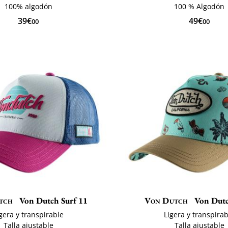
100% algodón
100 % Algodón
39€
49€
00
00
tch
Von Dutch Surf 11
Von Dutch
Von Dutc
gera y transpirable
Ligera y transpira
Talla ajustable
Talla ajustable