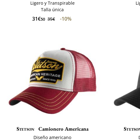
Ligero y Transpirable
Li
Talla única
31€
-10%
35€
50
Stetson
Camionero Americana
Stetso
Diseño americano