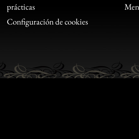
Bon
prácticas
Menc
Gen
Configuración de cookies