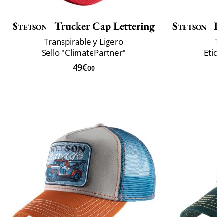
Stetson
Trucker Cap Lettering
Stetson
I
Transpirable y Ligero
Sello "ClimatePartner"
Eti
49€
00