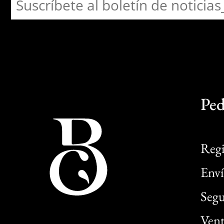
Ped
Regi
Enví
Segu
Vent