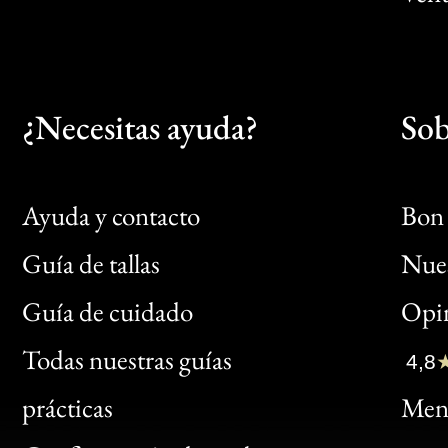
¿Necesitas ayuda?
Sob
Ayuda y contacto
Bon 
Guía de tallas
Nues
Bon
Guía de cuidado
Opin
Clic
Todas nuestras guías
4,8
Bon
prácticas
Menc