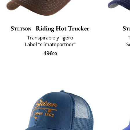
Stetson
Riding Hot Trucker
St
Transpirable y ligero
T
Label "climatepartner"
S
49€
00