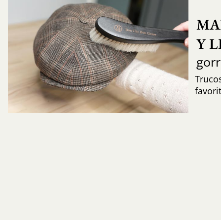
MA
Y 
gor
Trucos
favori