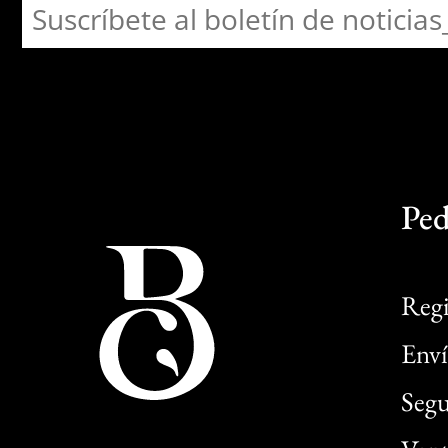
Ped
Regi
Enví
Segu