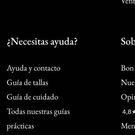
Vent
¿Necesitas ayuda?
Sob
Ayuda y contacto
Bon 
Guía de tallas
Nues
Bon
Guía de cuidado
Opin
Clic
Todas nuestras guías
4,8
Bon
prácticas
Menc