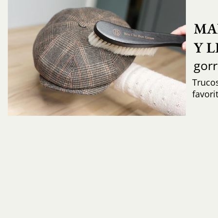
MA
Y 
gor
Trucos
favori