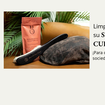
Limp
su
CU
¡Para 
socie