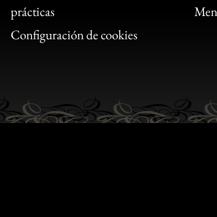
Bon
prácticas
Menc
Gen
Configuración de cookies