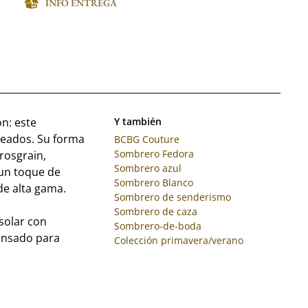
INFO ENTREGA
on: este
Y también
leados. Su forma
BCBG Couture
Sombrero Fedora
rosgrain,
Sombrero azul
 un toque de
Sombrero Blanco
de alta gama.
Sombrero de senderismo
Sombrero de caza
solar con
Sombrero-de-boda
ensado para
Colección primavera/verano