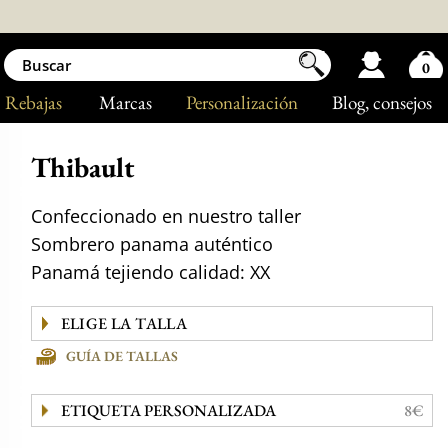
0
Rebajas
Marcas
Personalización
Blog
, consejos
Thibault
Confeccionado en nuestro taller
Sombrero panama auténtico
Panamá tejiendo calidad: XX
GUÍA DE TALLAS
ETIQUETA PERSONALIZADA
8€