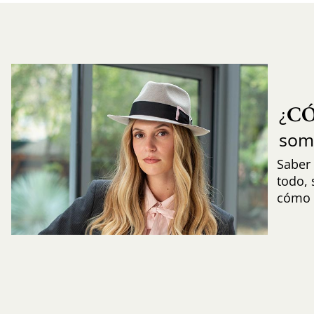
C
¿
som
Saber 
todo,
cómo i