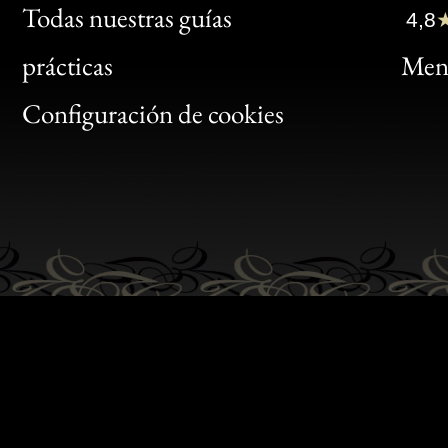
Clic
Todas nuestras guías
4,8
Bon
prácticas
Menc
Gen
Configuración de cookies