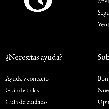
Enví
Segu
Vent
¿Necesitas ayuda?
Sob
Ayuda y contacto
Bon 
Guía de tallas
Nues
Bon
Guía de cuidado
Opin