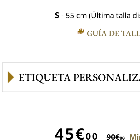
S
- 55 cm (Última talla d
GUÍA DE TAL
ETIQUETA PERSONALI
45€
00
90€
Mi
00