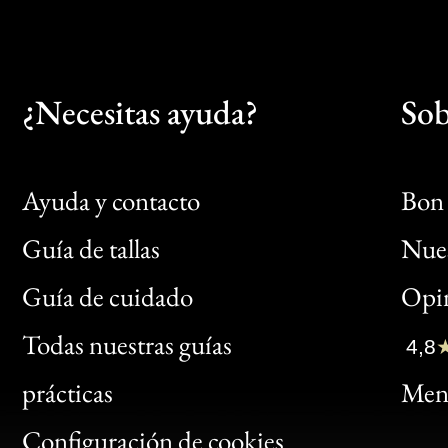
¿Necesitas ayuda?
Sob
Ayuda y contacto
Bon 
Guía de tallas
Nues
Bon
Guía de cuidado
Opin
Clic
Todas nuestras guías
4,8
Bon
prácticas
Menc
Gen
Configuración de cookies