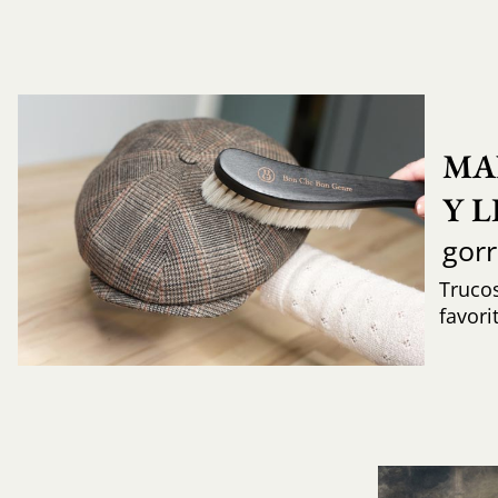
MA
Y 
gor
Trucos
favori