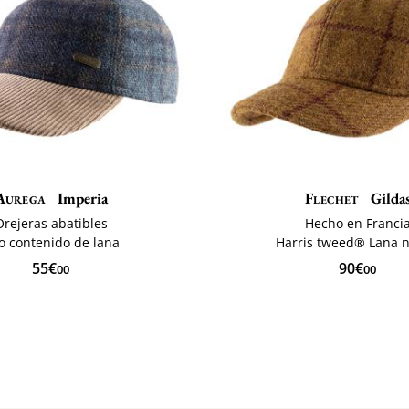
Aurega
Imperia
Flechet
Gilda
Orejeras abatibles
Hecho en Franci
to contenido de lana
Harris tweed® Lana 
55€
90€
00
00