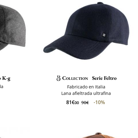
 K-g
Collection
Serie Feltro
da
Fabricado en Italia
Lana afieltrada ultrafina
81€
-10%
90€
00