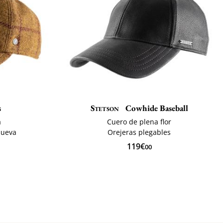
s
Stetson
Cowhide Baseball
a
Cuero de plena flor
nueva
Orejeras plegables
119€
00