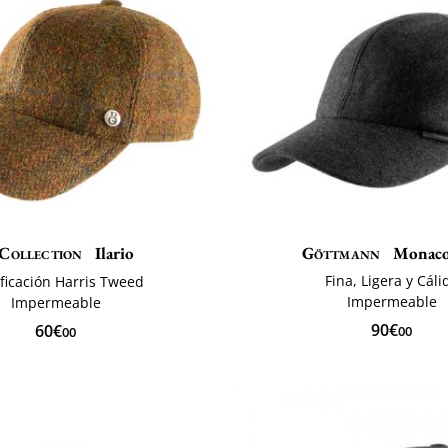
Collection
Ilario
Göttmann
Monaco
Fina, Ligera y Cáli
ificación Harris Tweed
Impermeable
Impermeable
90€
60€
00
00