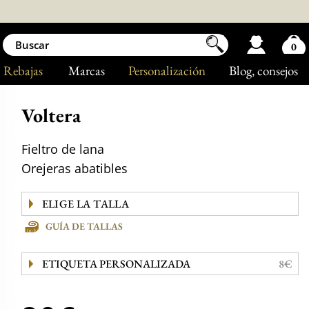
0
Rebajas
Marcas
Personalización
Blog
, consejos
Voltera
Fieltro de lana
Orejeras abatibles
GUÍA DE TALLAS
ETIQUETA PERSONALIZADA
8€