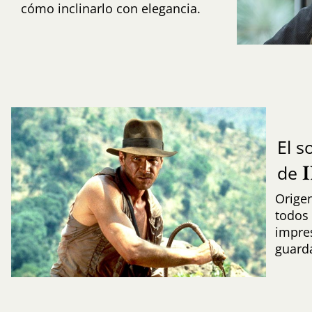
cómo inclinarlo con elegancia.
El 
de
Origen
todos 
impres
guard