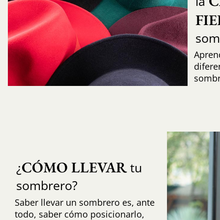
C
la
FI
som
Aprend
difere
sombr
CÓMO LLEVAR
¿
tu
sombrero?
Saber llevar un sombrero es, ante
todo, saber cómo posicionarlo,