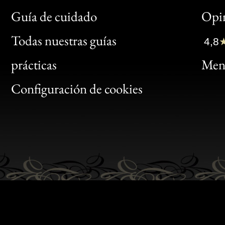
Bon
Guía de cuidado
Opin
Clic
Todas nuestras guías
4,8
Bon
prácticas
Menc
Gen
Configuración de cookies