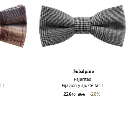
Subalpino
Pajaritas
cil
Fijación y ajuste fácil
22€
-20%
28€
40