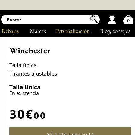
0
Rebajas
Marcas
Personalización
Blog
, consejos
Winchester
Talla única
Tirantes ajustables
Talla Unica
En existencia
30€
00
AÑADIR a mi CESTA