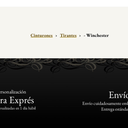
Cinturones
›
Tirantes
›
- Winchester
rsonalización
Enví
ra Exprés
Envío cuidadosamente emba
realizadas en 1 día hábil
Entrega estándar