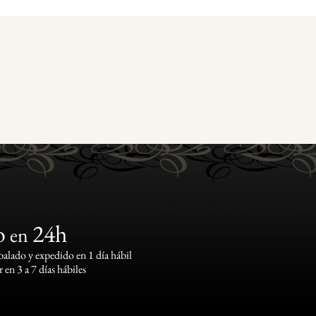
o
24h
en
lado y expedido en 1 día hábil
 en 3 a 7 días hábiles