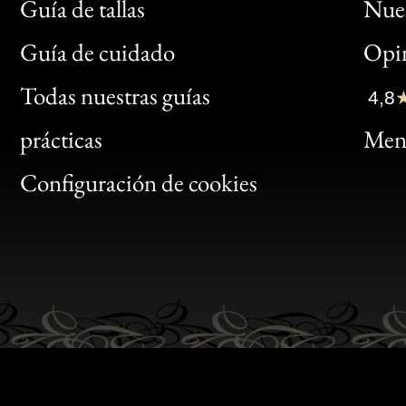
Guía de tallas
Nues
Bon
Guía de cuidado
Opin
Clic
Todas nuestras guías
4,8
Bon
prácticas
Menc
Gen
Configuración de cookies