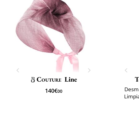
Couture
Line
T
Desma
140€
00
Limpia