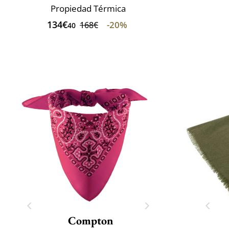
Propiedad Térmica
134€
-20%
168€
40
Compton