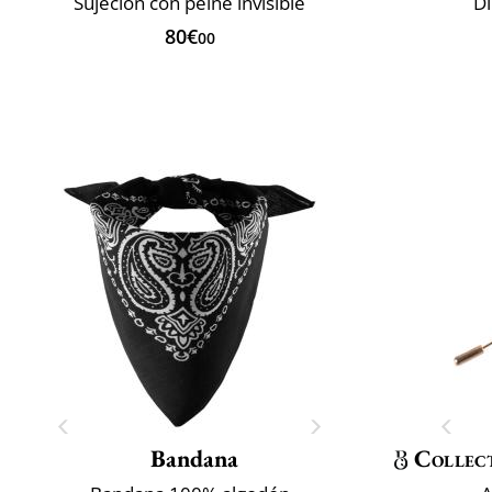
Sujeción con peine invisible
D
80€
00
Bandana
Collec