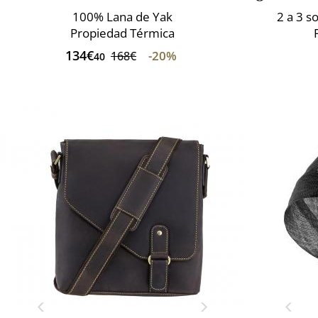
100% Lana de Yak
2 a 3 
Propiedad Térmica
134€
-20%
168€
40