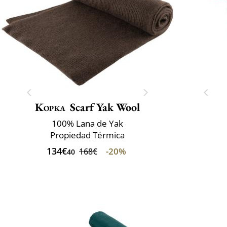
Kopka
Scarf Yak Wool
100% Lana de Yak
Propiedad Térmica
134€
-20%
168€
40