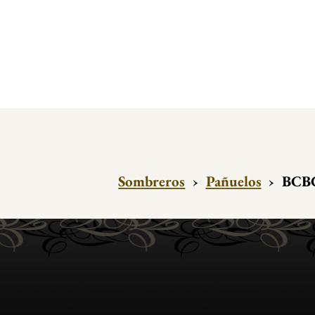
Sombreros
›
Pañuelos
›
BCBG