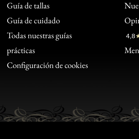
Guía de tallas
Nues
Bon
Guía de cuidado
Opin
Clic
Todas nuestras guías
4,8
Bon
prácticas
Menc
Gen
Configuración de cookies