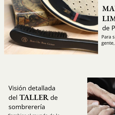
MA
LI
de 
Para s
gente
Visión detallada
TALLER
del
de
sombrerería