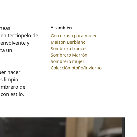
íneas
Y también
 en terciopelo de
Gorro ruso para mujer
Maison Berblanc
 envolvente y
Sombrero francès
lta un
Sombrero Marrón
Sombrero mujer
Colección otoño/invierno
ber hacer
s limpio,
sombrero de
con estilo.