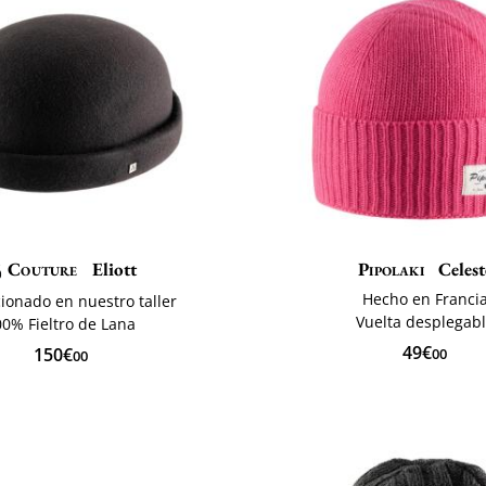
Couture
Eliott
Pipolaki
Celest
Hecho en Franci
ionado en nuestro taller
Vuelta desplegab
00% Fieltro de Lana
49€
150€
00
00