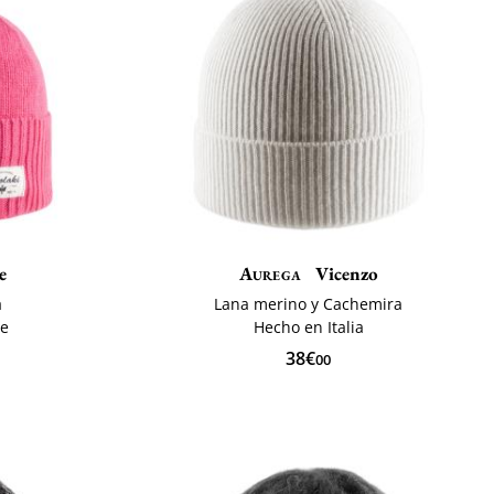
e
Aurega
Vicenzo
a
Lana merino y Cachemira
le
Hecho en Italia
38€
00