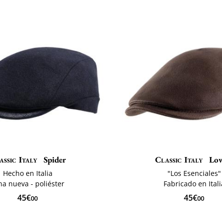
assic Italy
Spider
Classic Italy
Low
Hecho en Italia
"Los Esenciales"
na nueva - poliéster
Fabricado en Itali
45€
45€
00
00