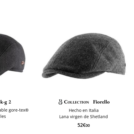
k-g 2
Collection
Fiorello
able gore-tex®
Hecho en Italia
bles
Lana virgen de Shetland
52€
00