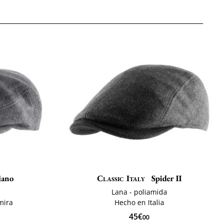
iano
Classic Italy
Spider II
Lana - poliamida
mira
Hecho en Italia
45€
00