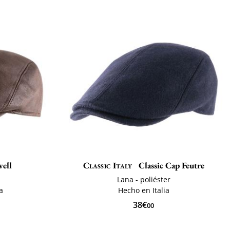
ell
Classic Italy
Classic Cap Feutre
Lana - poliéster
a
Hecho en Italia
38€
00