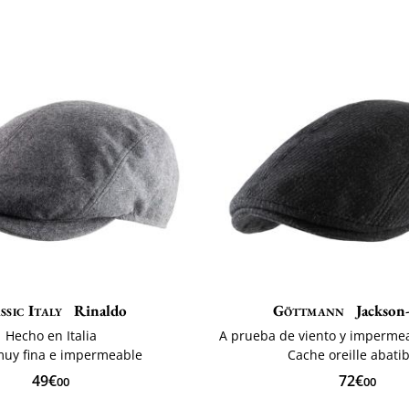
ssic Italy
Rinaldo
Göttmann
Jackson-
Hecho en Italia
A prueba de viento y imperme
muy fina e impermeable
Cache oreille abati
49€
72€
00
00