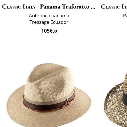
Classic Italy
Panama Traforatto Belt
Classic It
Auténtico panama
P
Tressage Ecuador
105€
00