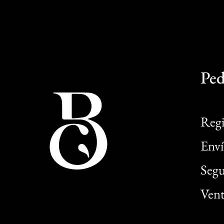
Ped
Regi
Enví
Segu
Vent