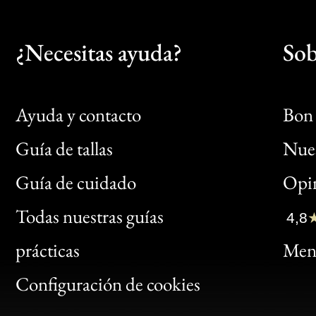
¿Necesitas ayuda?
Sob
Ayuda y contacto
Bon 
Guía de tallas
Nues
Bon
Guía de cuidado
Opin
Clic
Todas nuestras guías
4,8
Bon
prácticas
Menc
Gen
Configuración de cookies