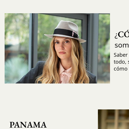
C
¿
som
Saber 
todo,
cómo i
PANAMA 