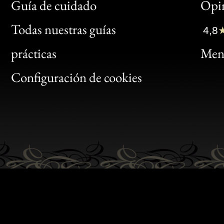
Bon
Guía de cuidado
Opin
Clic
Todas nuestras guías
4,8
Bon
prácticas
Menc
Gen
Configuración de cookies