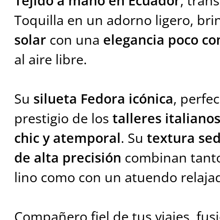
Tejido a mano en Ecuador
, tran
Toquilla en un adorno ligero, b
solar
con una
elegancia poco c
al aire libre.
Su
silueta Fedora icónica
, perfe
prestigio de los
talleres italiano
chic y atemporal
. Su
textura se
de alta precisión
combinan tanto
lino como con un atuendo relaja
Compañero fiel de tus viajes, fu