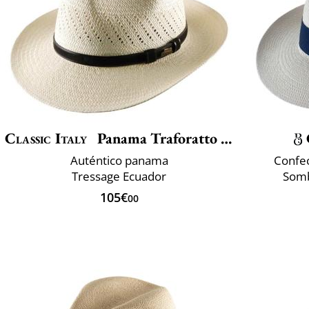
Classic Italy
Panama Traforatto Belt
Auténtico panama
Confec
Tressage Ecuador
Somb
105€
00