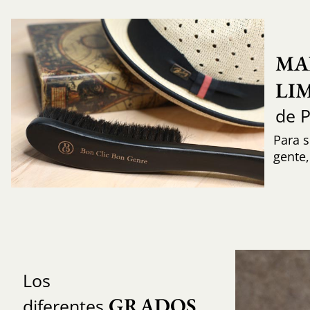
MA
LI
de 
Para s
gente
Los
GRADOS 
diferentes