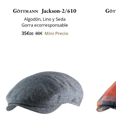
Göttmann
Jackson-2/610
Göt
Algodón, Lino y Seda
Gorra ecorresponsable
35€
Mini Precio
80€
00