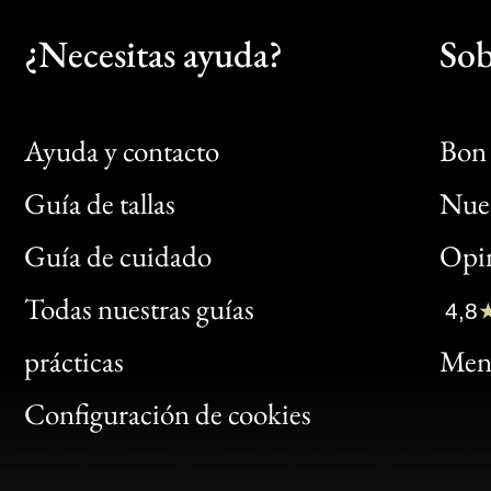
¿Necesitas ayuda?
Sob
Ayuda y contacto
Bon 
Guía de tallas
Nues
Bon
Guía de cuidado
Opin
Clic
Todas nuestras guías
4,8
Bon
prácticas
Menc
Gen
Configuración de cookies