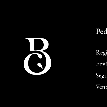
Ped
Regi
Enví
Segu
Vent