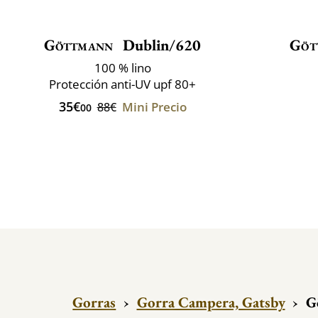
Göttmann
Dublin/620
Göt
100 % lino
Protección anti-UV upf 80+
35€
Mini Precio
88€
00
Gorras
›
Gorra Campera, Gatsby
›
G