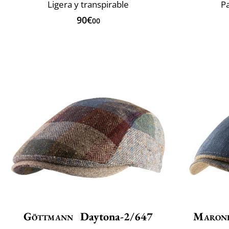
Ligera y transpirable
P
90€
00
Göttmann
Daytona-2/647
Maron