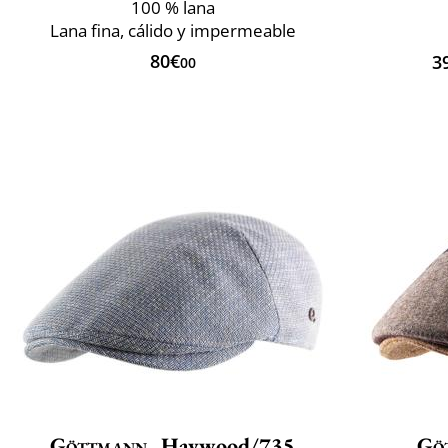
100 % lana
Lana fina, cálido y impermeable
80€
3
00
Göttmann
Haywood/735
Gö