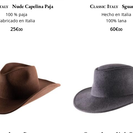
taly
Nude Capelina Paja
Classic Italy
Sgua
100 % paja
Hecho en Italia
Fabricado en Italia
100% lana
25€
60€
00
00