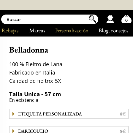
0
Rebajas
Marcas
Personalización
Blog
, consejos
Belladonna
100 % Fieltro de Lana
Fabricado en Italia
Calidad de fieltro: 5X
Talla Unica - 57 cm
En existencia
ETIQUETA PERSONALIZADA
8€
DARBIQUEJO
8€