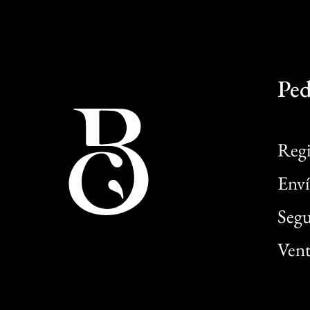
Ped
Regi
Enví
Segu
Vent