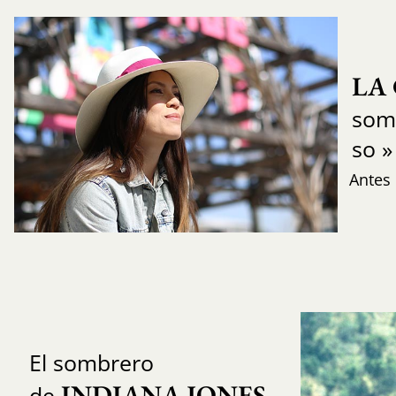
LA
som
so 
Antes 
El sombrero
INDIANA JONES
de