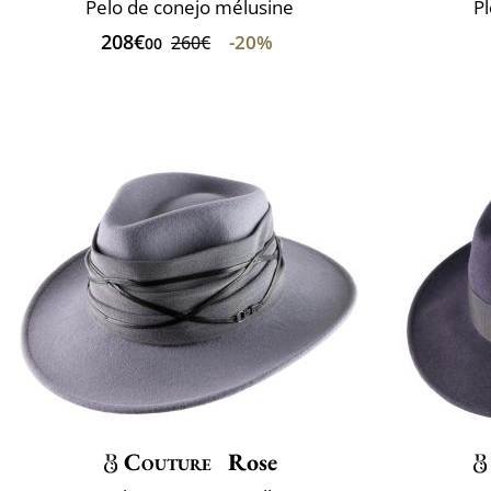
Pelo de conejo mélusine
P
208€
-20%
260€
00
Couture
Rose