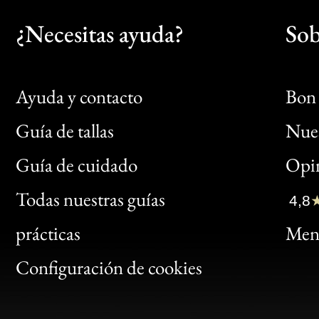
¿Necesitas ayuda?
Sob
Ayuda y contacto
Bon 
Guía de tallas
Nues
Bon
Guía de cuidado
Opin
Clic
Todas nuestras guías
4,8
Bon
prácticas
Menc
Gen
Configuración de cookies