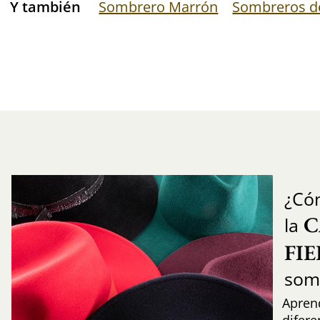
Y también
Sombrero Marrón
Sombreros de
¿Có
C
la
FI
som
Aprend