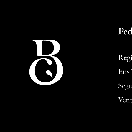
Ped
Regi
Enví
Segu
Vent