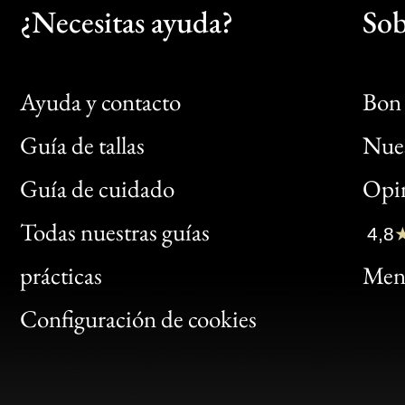
¿Necesitas ayuda?
Sob
Ayuda y contacto
Bon 
Guía de tallas
Nues
Bon
Guía de cuidado
Opin
Clic
Todas nuestras guías
4,8
Bon
prácticas
Menc
Gen
Configuración de cookies