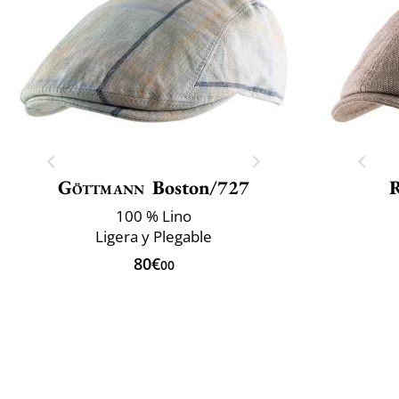
Göttmann
Boston/727
R
100 % Lino
Ligera y Plegable
80€
00