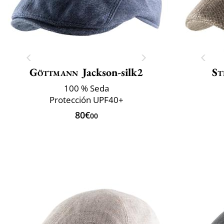
Göttmann
Jackson-silk2
St
100 % Seda
Protección UPF40+
80€
00