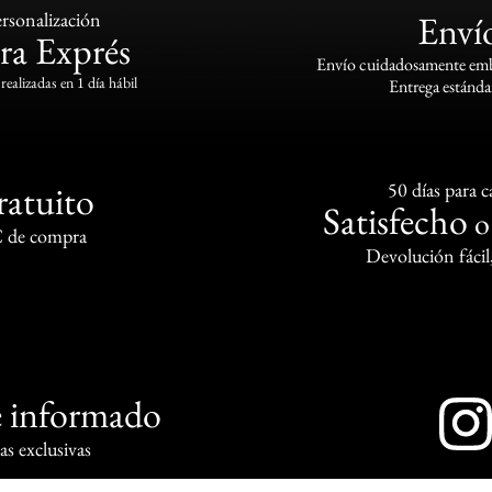
rsonalización
Enví
ra Exprés
Envío cuidadosamente emba
realizadas en 1 día hábil
Entrega estándar
ratuito
50 días para 
Satisfecho
€ de compra
Devolución fácil
 informado
s exclusivas