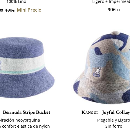
100% Lino
Ligero e Impermea
90€
Mini Precio
100€
00
00
Bermuda Stripe Bucket
Kangol
Joyful Collag
piración neoyorquina
Plegable y Liger
 confort elástica de nylon
Sin forro