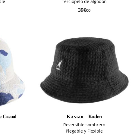
ble
Terciopelo de algodón
39€
00
e Casual
Kangol
Kaden
o
Reversible sombrero
Plegable y Flexible