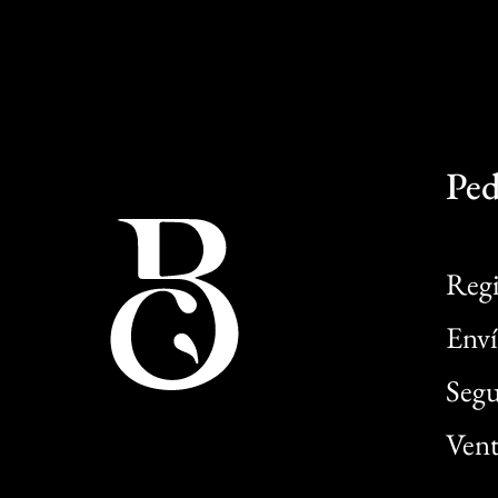
Ped
Regi
Enví
Segu
Vent