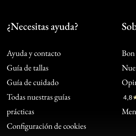
¿Necesitas ayuda?
Sob
Ayuda y contacto
Bon 
Guía de tallas
Nues
Bon
Guía de cuidado
Opin
Clic
Todas nuestras guías
4,8
Bon
prácticas
Menc
Gen
Configuración de cookies