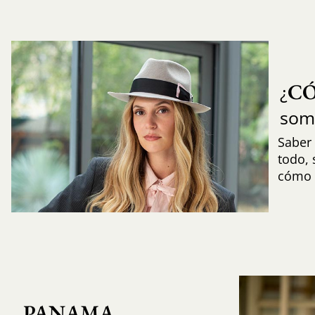
C
¿
som
Saber 
todo,
cómo i
PANAMA 