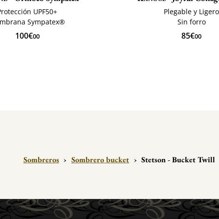
Protección UPF50+
Plegable y Liger
mbrana Sympatex®
Sin forro
100€
85€
00
00
Sombreros
›
Sombrero bucket
›
Stetson - Bucket Twill