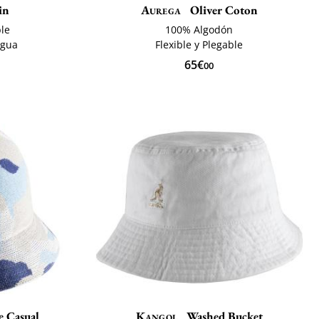
in
Aurega
Oliver Coton
ble
100% Algodón
agua
Flexible y Plegable
65€
00
e Casual
Kangol
Washed Bucket