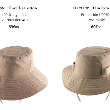
son
Traveller Cotton
Hatland
Elin Reve
100 % algodón
Protección UPF50
UV protection 40+
Reversible
69€
60€
00
00