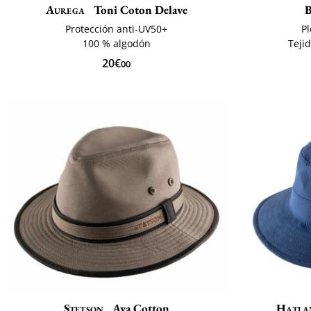
Aurega
Toni Coton Delave
B
Protección anti-UV50+
Pl
100 % algodón
Teji
20€
00
Stetson
Ava Cotton
Hatla