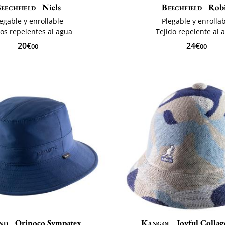
eechfield
Niels
Beechfield
Rob
egable y enrollable
Plegable y enrolla
dos repelentes al agua
Tejido repelente al 
20€
24€
00
00
nd
Orinoco Sympatex
Kangol
Joyful Collag