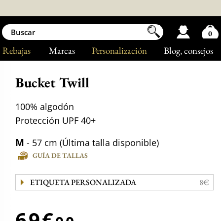
0
Rebajas
Marcas
Personalización
Blog
, consejos
Bucket Twill
100% algodón
Protección UPF 40+
M
- 57 cm (Última talla disponible)
GUÍA DE TALLAS
ETIQUETA PERSONALIZADA
8€
69€