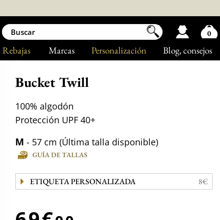
0
Rebajas
Marcas
Personalización
Blog
, consejos
Bucket Twill
100% algodón
Protección UPF 40+
M
- 57 cm (Última talla disponible)
GUÍA DE TALLAS
ETIQUETA PERSONALIZADA
8€
69€