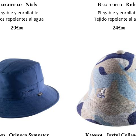
eechfield
Niels
Beechfield
Rob
egable y enrollable
Plegable y enrolla
dos repelentes al agua
Tejido repelente al 
20€
24€
00
00
nd
Orinoco Sympatex
Kangol
Joyful Collag