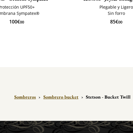
Protección UPF50+
Plegable y Liger
mbrana Sympatex®
Sin forro
100€
85€
00
00
Sombreros
›
Sombrero bucket
›
Stetson - Bucket Twill