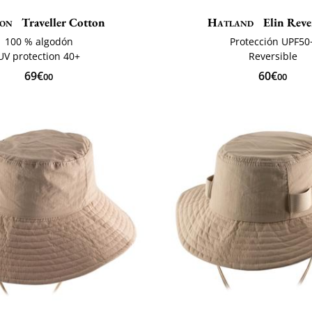
son
Traveller Cotton
Hatland
Elin Reve
100 % algodón
Protección UPF50
UV protection 40+
Reversible
69€
60€
00
00