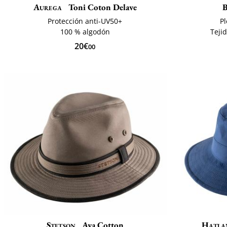
Aurega
Toni Coton Delave
B
Protección anti-UV50+
Pl
100 % algodón
Teji
20€
00
Stetson
Ava Cotton
Hatla