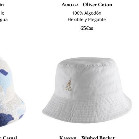
in
Aurega
Oliver Coton
ble
100% Algodón
agua
Flexible y Plegable
65€
00
e Casual
Kangol
Washed Bucket