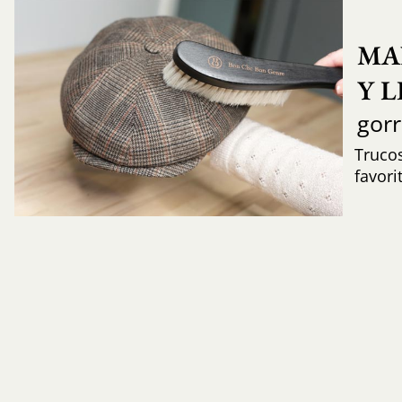
MA
Y 
gor
Trucos
favori