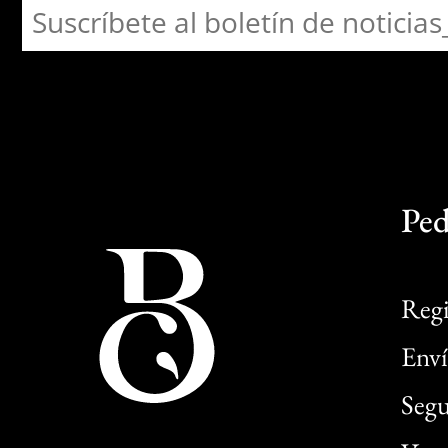
Ped
Regi
Enví
Segu