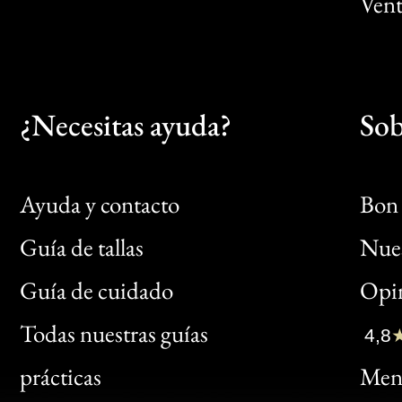
Vent
¿Necesitas ayuda?
Sob
Ayuda y contacto
Bon 
Guía de tallas
Nues
Bon
Guía de cuidado
Opin
Clic
Todas nuestras guías
4,8
Bon
prácticas
Menc