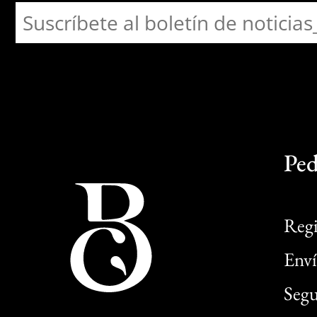
Ped
Regi
Enví
Segu