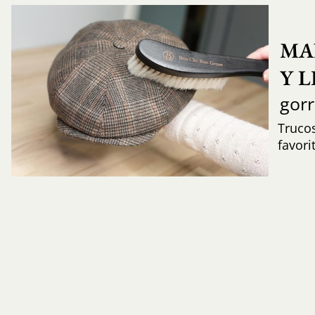
MA
Y 
gor
Trucos
favori