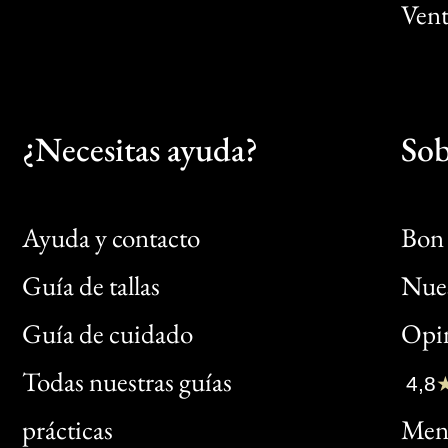
Vent
¿Necesitas ayuda?
Sob
Ayuda y contacto
Bon 
Guía de tallas
Nues
Bon
Guía de cuidado
Opin
Clic
Todas nuestras guías
4,8
Bon
prácticas
Menc