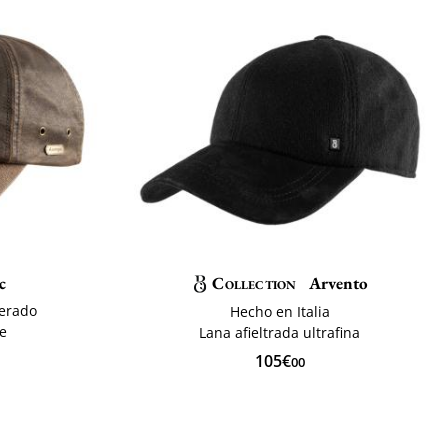
c
Collection
Arvento
cerado
Hecho en Italia
te
Lana afieltrada ultrafina
105€
00