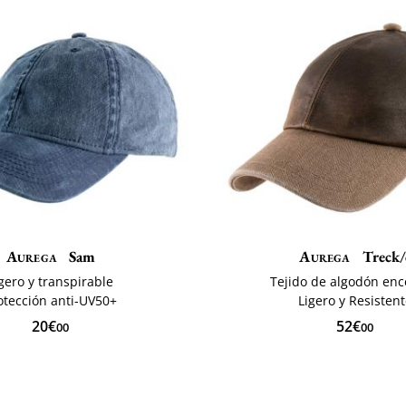
Aurega
Sam
Aurega
Treck/
gero y transpirable
Tejido de algodón en
otección anti-UV50+
Ligero y Resisten
20€
52€
00
00