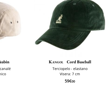
ubin
Kangol
Cord Baseball
 canalé
Terciopelo - elastano
nico
Visera: 7 cm
59€
00