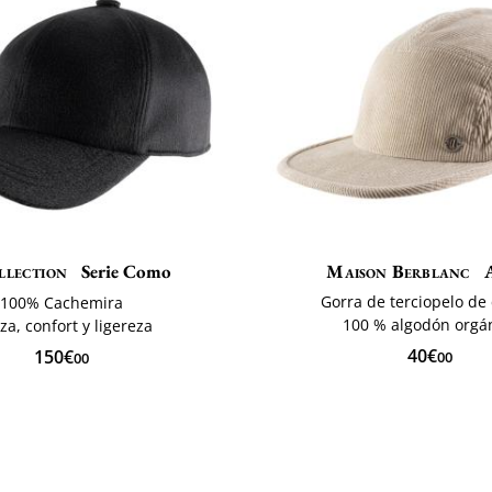
llection
Serie Como
Maison Berblanc
A
Gorra de terciopelo de
100% Cachemira
100 % algodón orgá
za, confort y ligereza
40€
150€
00
00