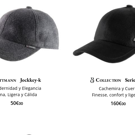
ttmann
Jockkey-k
Collection
Seri
ernidad y Elegancia
Cachemira y Cue
ina, Ligera y Cálida
Finesse, confort y lig
50€
160€
00
00