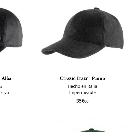
e Alba
Classic Italy
Panno
Hecho en Italia
ro
Impermeable
ereza
35€
00