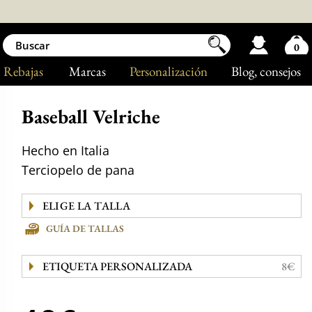
0
Rebajas
Marcas
Personalización
Blog
, consejos
Baseball Velriche
Hecho en Italia
Terciopelo de pana
GUÍA DE TALLAS
ETIQUETA PERSONALIZADA
8€