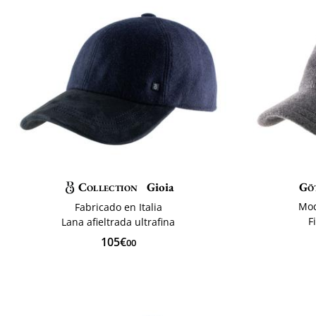
Collection
Gioia
Gö
Mod
Fabricado en Italia
F
Lana afieltrada ultrafina
105€
00