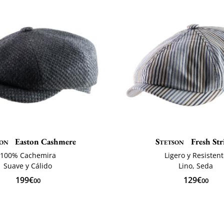
son
Easton Cashmere
Stetson
Fresh Str
100% Cachemira
Ligero y Resisten
Suave y Cálido
Lino, Seda
199€
129€
00
00