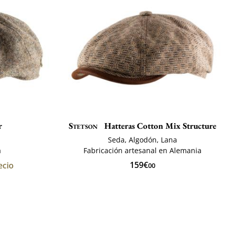
r
Stetson
Hatteras Cotton Mix Structure
Seda, Algodón, Lana
a
Fabricación artesanal en Alemania
159€
ecio
00