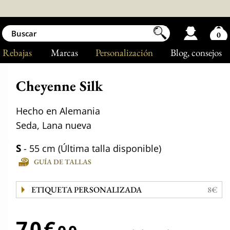
0
Rebajas
Marcas
Personalización
Blog
, consejos
Cheyenne Silk
Hecho en Alemania
Seda, Lana nueva
S
- 55 cm (Última talla disponible)
GUÍA DE TALLAS
ETIQUETA PERSONALIZADA
8€
70€