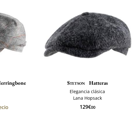
Herringbone
Stetson
Hatteras
Elegancia clásica
Lana Hopsack
129€
ecio
00