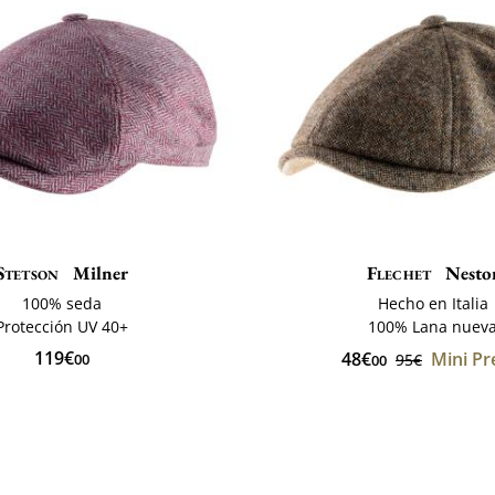
Stetson
Milner
Flechet
Nesto
100% seda
Hecho en Italia
Protección UV 40+
100% Lana nuev
119€
48€
Mini Pr
00
95€
00