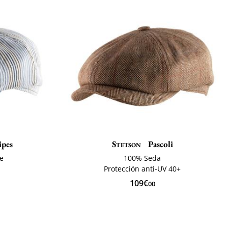
ipes
Stetson
Pascoli
te
100% Seda
Protección anti-UV 40+
109€
00