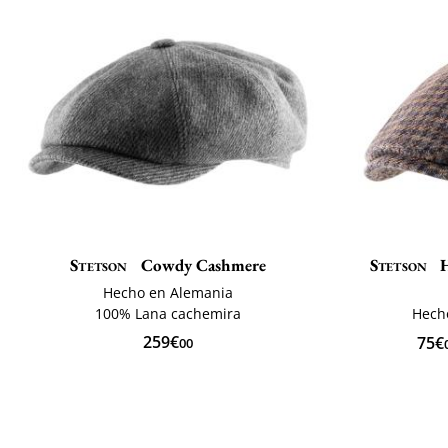
Stetson
Cowdy Cashmere
Stetson
H
Hecho en Alemania
100% Lana cachemira
Hech
259€
75€
00