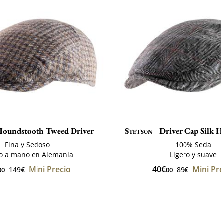
oundstooth Tweed Driver
Stetson
Driver Cap Silk 
Fina y Sedoso
100% Seda
o a mano en Alemania
Ligero y suave
Mini Precio
40€
Mini Pr
149€
89€
00
00