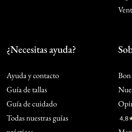
Vent
¿Necesitas ayuda?
Sob
Ayuda y contacto
Bon 
Guía de tallas
Nues
Bon
Guía de cuidado
Opin
Clic
Todas nuestras guías
4,8
Bon
prácticas
Menc