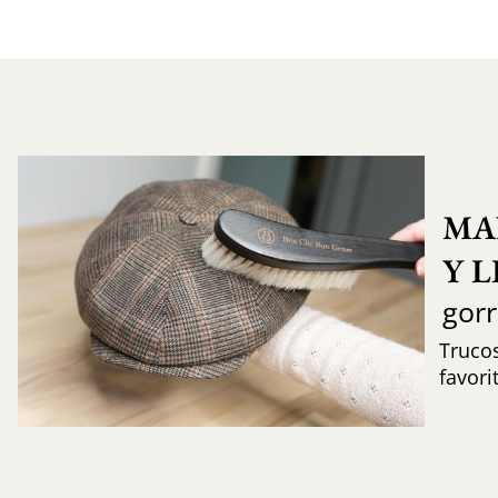
MA
Y 
gor
Trucos
favori