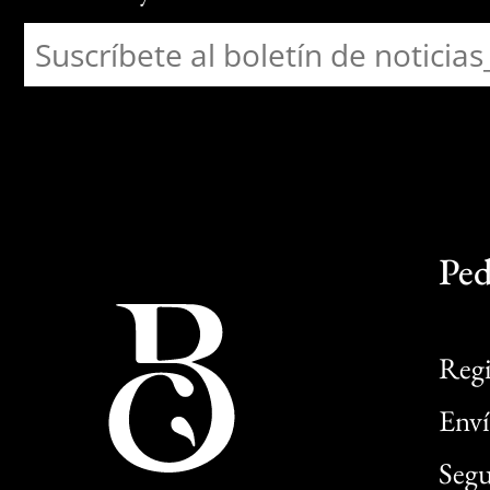
Ped
Regi
Enví
Segu