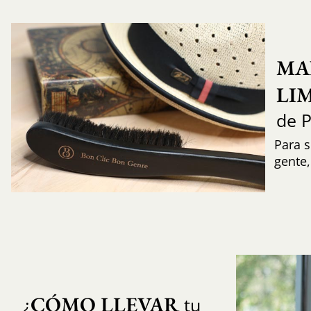
MA
LI
de 
Para s
gente
CÓMO LLEVAR
¿
tu