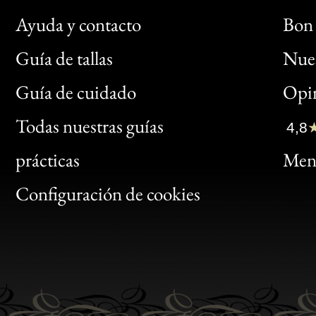
Ayuda y contacto
Bon 
Guía de tallas
Nues
Bon
Guía de cuidado
Opin
Clic
Todas nuestras guías
4,8
Bon
prácticas
Menc
Gen
Configuración de cookies