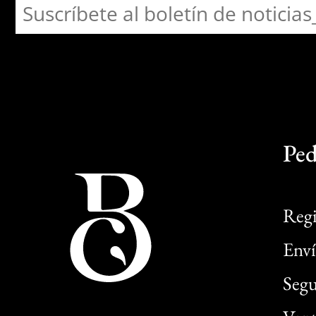
Ped
Regi
Enví
Segu