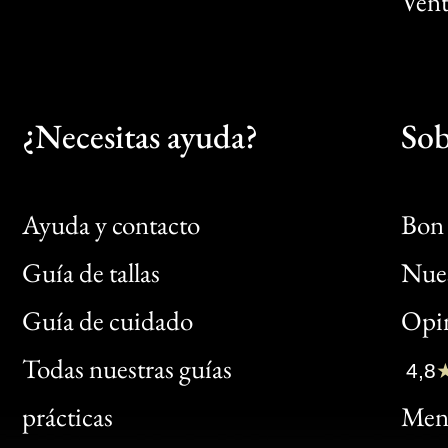
Vent
¿Necesitas ayuda?
Sob
Ayuda y contacto
Bon 
Guía de tallas
Nues
Bon
Guía de cuidado
Opin
Clic
Todas nuestras guías
4,8
Bon
prácticas
Menc