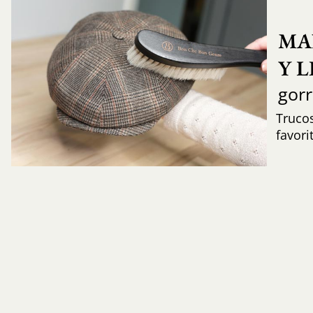
MA
Y 
gor
Trucos
favori