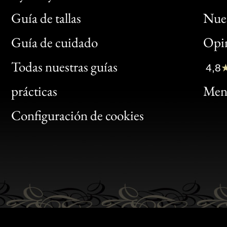
Guía de tallas
Nues
Bon
Guía de cuidado
Opin
Clic
Todas nuestras guías
4,8
Bon
prácticas
Menc
Gen
Configuración de cookies