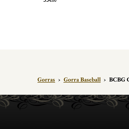
00
Gorras
›
Gorra Baseball
›
BCBG Co