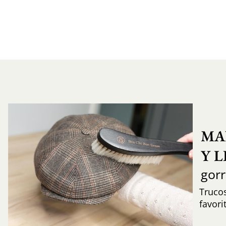
MA
Y 
gor
Trucos
favori