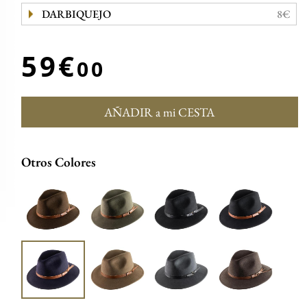
DARBIQUEJO
8€
59€
00
AÑADIR a mi CESTA
Otros Colores