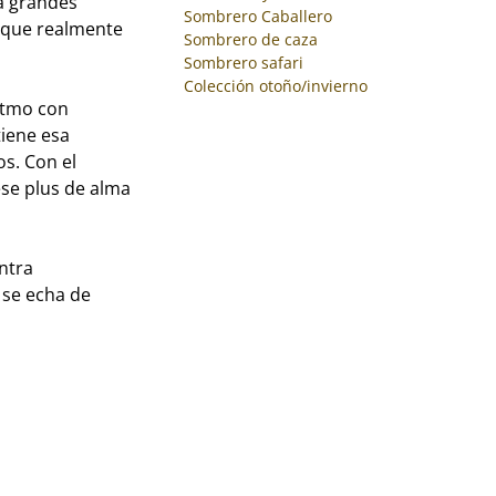
a grandes
Sombrero Caballero
as que realmente
Sombrero de caza
Sombrero safari
Colección otoño/invierno
ritmo con
tiene esa
os. Con el
ese plus de alma
ntra
 se echa de