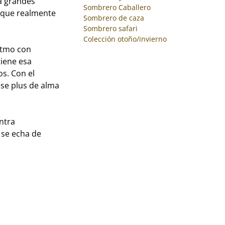
a grandes
Sombrero Caballero
as que realmente
Sombrero de caza
Sombrero safari
Colección otoño/invierno
ritmo con
tiene esa
os. Con el
ese plus de alma
ntra
 se echa de