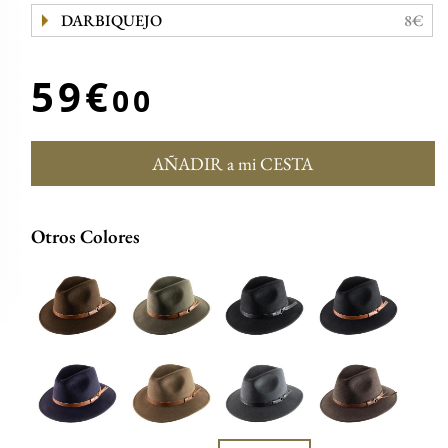
DARBIQUEJO
8€
59€
00
AÑADIR a mi CESTA
Otros Colores