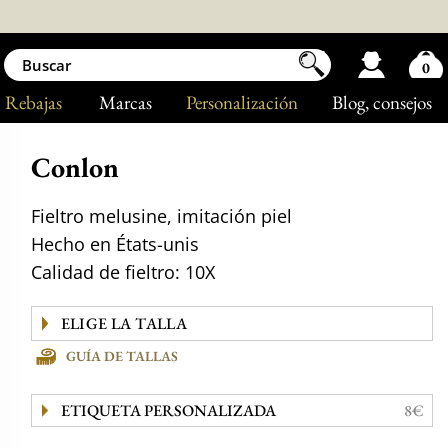
0
Rebajas
Marcas
Personalización
Blog
, consejos
Conlon
Fieltro melusine, imitación piel
Hecho en États-unis
Calidad de fieltro: 10X
GUÍA DE TALLAS
ETIQUETA PERSONALIZADA
8€