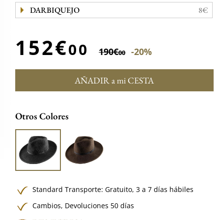
DARBIQUEJO
8€
152€
00
190€
-20%
00
AÑADIR a mi CESTA
Otros Colores
Standard Transporte:
Gratuito,
3 a 7 días hábiles
Cambios, Devoluciones 50 días