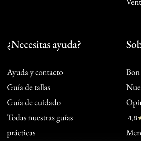
Vent
¿Necesitas ayuda?
Sob
Ayuda y contacto
Bon 
Guía de tallas
Nues
Bon
Guía de cuidado
Opin
Clic
Todas nuestras guías
4,8
Bon
prácticas
Menc