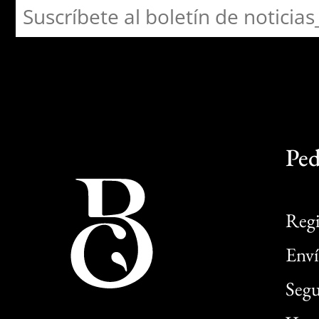
Ped
Regi
Enví
Segu