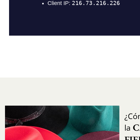
¿Có
C
la
FI