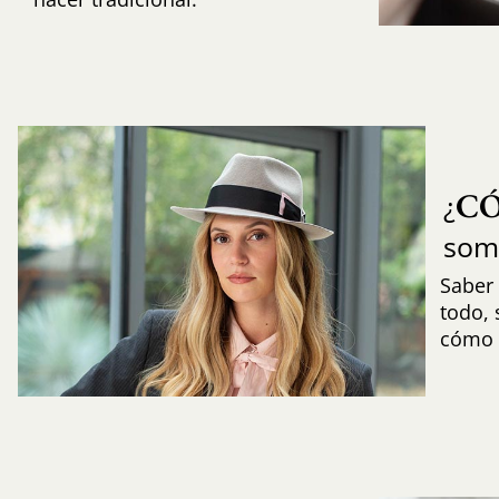
C
¿
som
Saber 
todo,
cómo i