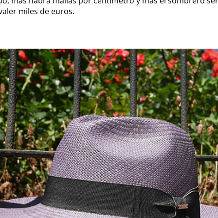
jido, más habrá mallas por centímetro y más el sombrero se
valer miles de euros.