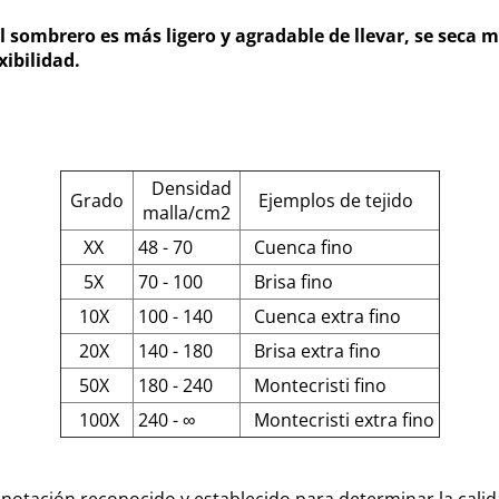
el sombrero es más ligero y agradable de llevar, se seca
xibilidad.
Densidad
Grado
Ejemplos de tejido
malla/cm2
XX
48 - 70
Cuenca fino
5X
70 - 100
Brisa fino
10X
100 - 140
Cuenca extra fino
20X
140 - 180
Brisa extra fino
50X
180 - 240
Montecristi fino
100X
240 - ∞
Montecristi extra fino
 notación reconocido y establecido para determinar la cali