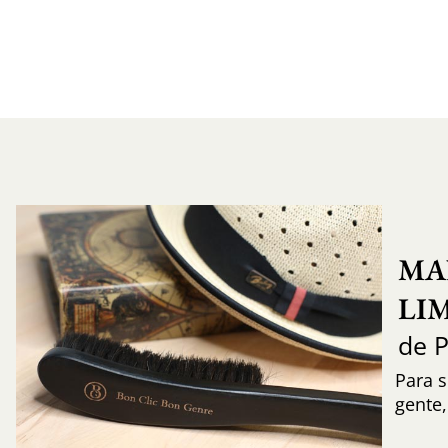
MA
LI
de 
Para s
gente