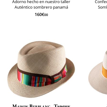
Adorno hecho en nuestro taller
Confec
Auténtico sombrero panamá
Somb
160€
00
Maison Berblanc
Tanguy