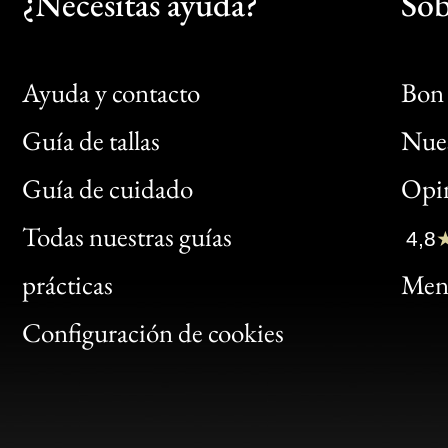
¿Necesitas ayuda?
Sob
Ayuda y contacto
Bon 
Guía de tallas
Nues
Bon
Guía de cuidado
Opin
Clic
Todas nuestras guías
4,8
Bon
prácticas
Menc
Gen
Configuración de cookies