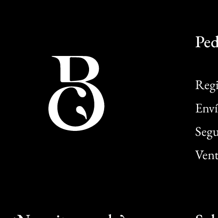
Ped
Regi
Enví
Segu
Vent