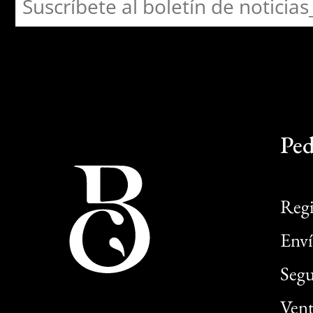
Ped
Regi
Enví
Segu
Vent