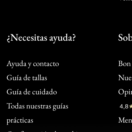
¿Necesitas ayuda?
Sob
Ayuda y contacto
Bon 
Guía de tallas
Nues
Bon
Guía de cuidado
Opin
Clic
Todas nuestras guías
4,8
Bon
prácticas
Menc