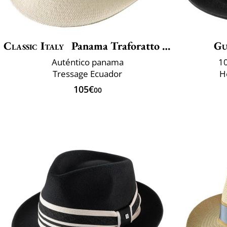
Classic Italy
Panama Traforatto Belt
Gu
Auténtico panama
10
Tressage Ecuador
H
105€
00