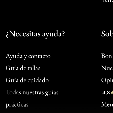
¿Necesitas ayuda?
Sob
Ayuda y contacto
Bon 
Guía de tallas
Nues
Bon
Guía de cuidado
Opin
Clic
Todas nuestras guías
4,8
Bon
prácticas
Menc