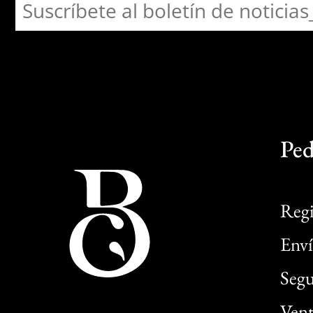
Ped
Regi
Enví
Segu
Vent