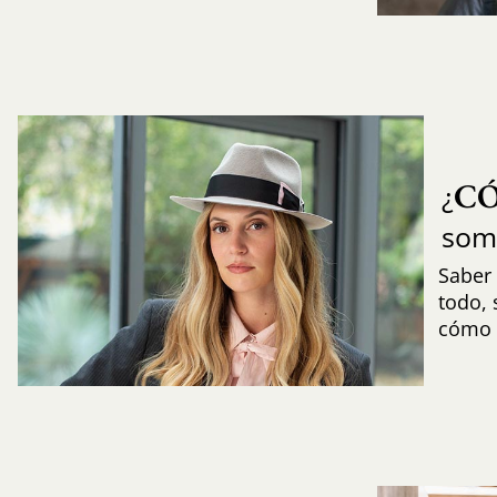
C
¿
som
Saber 
todo,
cómo i