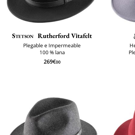
Stetson
Rutherford Vitafelt
Plegable e Impermeable
He
100 % lana
Pl
269€
00