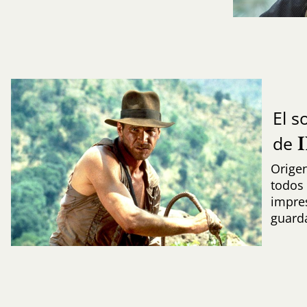
El 
de
Origen
todos 
impres
guard