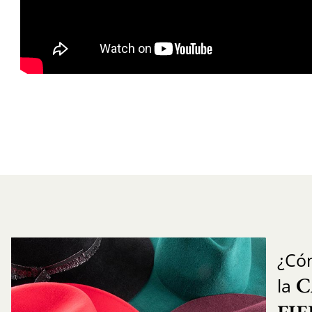
¿Có
C
la