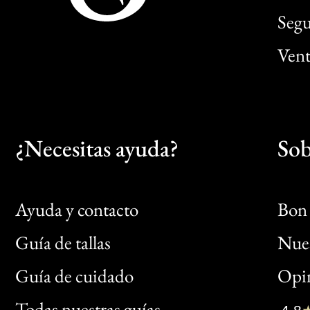
Segu
Vent
¿Necesitas ayuda?
Sob
Ayuda y contacto
Bon 
Guía de tallas
Nues
Bon
Guía de cuidado
Opin
Clic
Todas nuestras guías