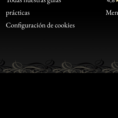
4,8
Bon
prácticas
Menc
Gen
Configuración de cookies