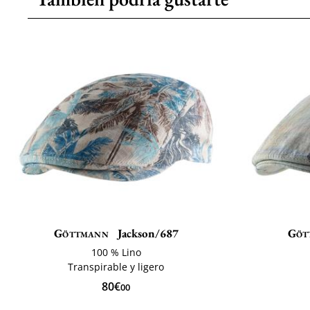
Göttmann
Jackson/687
Göt
100 % Lino
Transpirable y ligero
80€
00