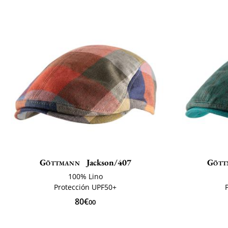
Göttmann
Jackson/407
Gött
100% Lino
Protección UPF50+
80€
00