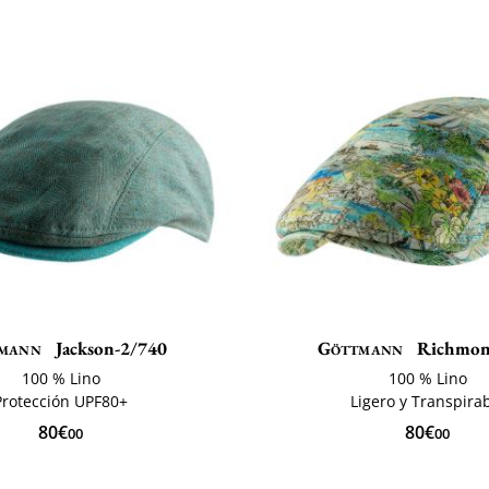
mann
Jackson-2/740
Göttmann
Richmon
100 % Lino
100 % Lino
Protección UPF80+
Ligero y Transpira
80€
80€
00
00