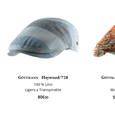
Göttmann
Haywood/728
Göttm
100 % Lino
Ligero y Transpirable
Mu
80€
5
00