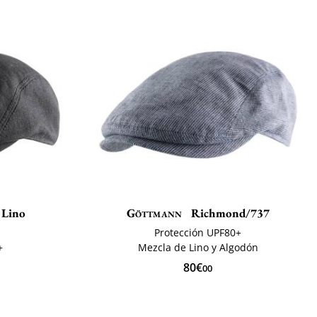
 Lino
Göttmann
Richmond/737
Protección UPF80+
+
Mezcla de Lino y Algodón
80€
00