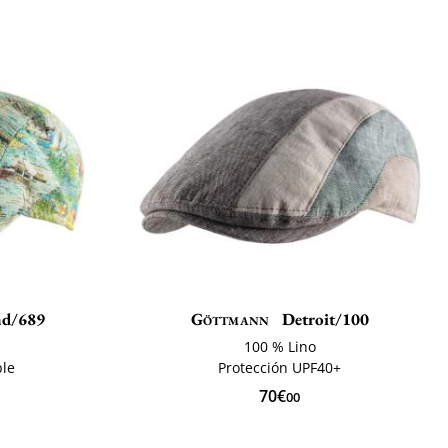
d/689
Göttmann
Detroit/100
100 % Lino
ble
Protección UPF40+
70€
00