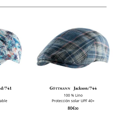
d/741
Göttmann
Jackson/744
100 % Lino
rable
Protección solar UPF 40+
80€
00