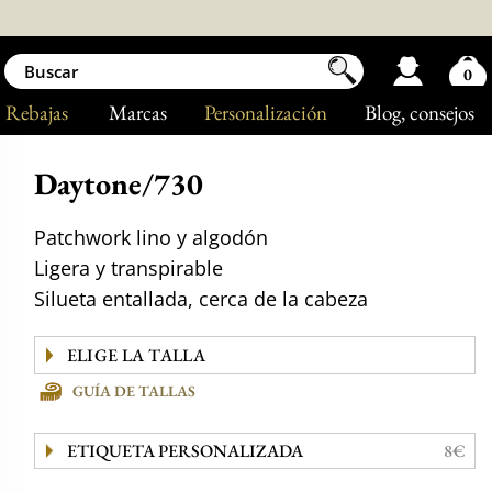
0
Rebajas
Marcas
Personalización
Blog
, consejos
Daytone/730
Patchwork lino y algodón
Ligera y transpirable
Silueta entallada, cerca de la cabeza
GUÍA DE TALLAS
ETIQUETA PERSONALIZADA
8€