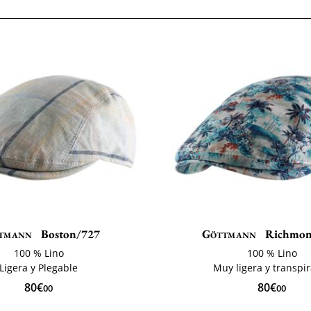
tmann
Boston/727
Göttmann
Richmon
100 % Lino
100 % Lino
Ligera y Plegable
Muy ligera y transpi
80€
80€
00
00