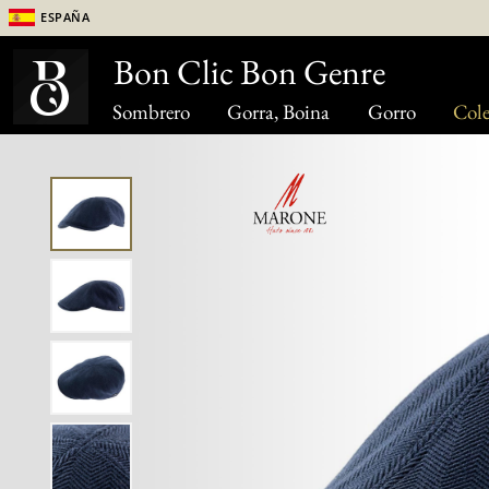
España
Bon Clic Bon Genre
Sombrero
Gorra, Boina
Gorro
Cole